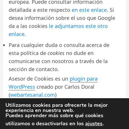
europea. Puede consultar información
detallada a este respecto
en este enlace
. Si
desea información sobre el uso que Google
da a las cookies
le adjuntamos este otro
enlace
.
Para cualquier duda o consulta acerca de
esta política de
cookies
no dude en
comunicarse con nosotros a través de la
sección de contacto.
Asesor de Cookies es un
plugin para
WordPress
creado por Carlos Doral
(
webartesanal.com
)
Utilizamos cookies para ofrecerte la mejor
experiencia en nuestra web.
Puedes aprender más sobre qué cookies
utilizamos o desactivarlas en los
ajustes
.
Política de privacidad
Política de cookies