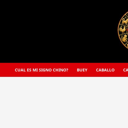
Saltar
al
contenido
CUAL ES MI SIGNO CHINO?
BUEY
CABALLO
C